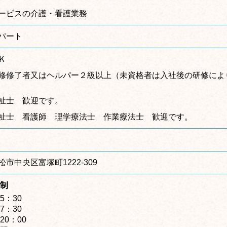
ービスの介護・看護業務
パート
Ｋ
修修了者又はヘルパー２級以上（未資格者は入社後の研修によ
祉士 歓迎です。
祉士 看護師 理学療法士 作業療法士 歓迎です。
市中央区富塚町1222-309
ト制
5：30
7：30
20：00