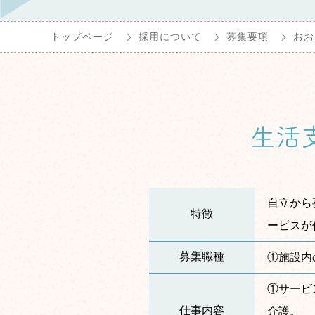
トップページ
採用について
募集要項
おお
生活
自立から
特徴
ービスが
募集職種
①施設内
①サービ
仕事内容
介護。