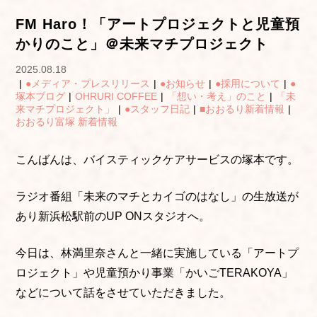
FM Haro！「アートプロジェクトと児童預
かりのこと」＠未来マチプロジェクト
2025.08.18
|
●メディア・プレスリリース
|
●お知らせ
|
●採用について
|
●
塚本ブログ
|
OHRURI COFFEE
|
「想い・考え」のこと
|
「未
来マチプロジェクト」
|
●スタッフ日記
|
■おおるり新着情報
|
おおるり富塚 新着情報
こんばんは、バイスティックケアサービスの塚本です。
ラジオ番組「未来のマチとカイゴのはなし」の生放送が
あり新浜松駅前のUP ONスタジオへ。
今日は、林満里奈さんと一緒に実施している「アートプ
ロジェクト」や児童預かり事業「かいごTERAKOYA」
などについて話をさせていただきました。