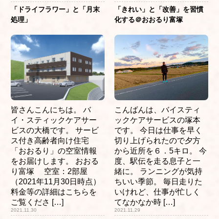
「ドライフラワー」と「月末
「きれい」と「改善」を習慣
処理」
化する＠おおるり富塚
皆さんこんにちは。 バ
こんばんは、バイスティ
イ・スティックケアサー
ックケアサービスの塚本
ビスの大橋です。 サービ
です。 今日は仕事を早く
ス付き高齢者向け住宅
切り上げられたので夕方
「おおるり」の空室情報
から近所を６．5キロ。 今
をお届けします。 おおる
度、駅伝を走る息子と一
り富塚 空室：2部屋
緒に。 ランニングが気持
（2021年11月30日時点）
ちいい季節。 毎日走りた
料金等の詳細はこちらを
いけれど、仕事が忙しく
ご覧くださ […]
てなかなか時 […]
2021.11.30
2021.11.29