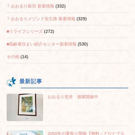
└ おおるり新貝 新着情報
(332)
└ おおるりメゾンド安久路 新着情報
(329)
■リライフシリーズ
(272)
■高齢者住まい紹介センター新着情報
(530)
その他
(14)
最新記事
おおるり笠井 個展開催中
2050年の夏祭り開催【無料／どなたでも