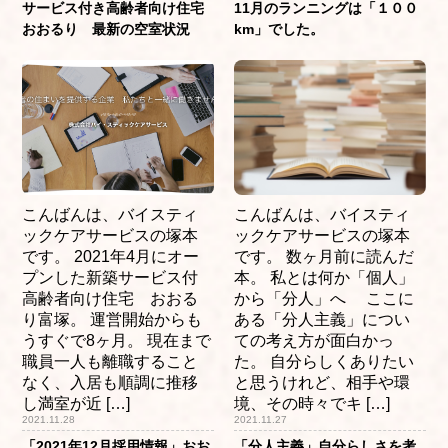
サービス付き高齢者向け住宅
11月のランニングは「１００
おおるり 最新の空室状況
km」でした。
こんばんは、バイスティ
こんばんは、バイスティ
ックケアサービスの塚本
ックケアサービスの塚本
です。 2021年4月にオー
です。 数ヶ月前に読んだ
プンした新築サービス付
本。 私とは何か「個人」
高齢者向け住宅 おおる
から「分人」へ ここに
り富塚。 運営開始からも
ある「分人主義」につい
うすぐで8ヶ月。 現在まで
ての考え方が面白かっ
職員一人も離職すること
た。 自分らしくありたい
なく、入居も順調に推移
と思うけれど、相手や環
し満室が近 […]
境、その時々でキ […]
2021.11.28
2021.11.27
「2021年12月採用情報」おお
「分人主義」自分らしさを考