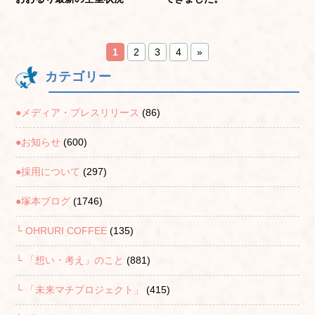
1
2
3
4
»
カテゴリー
●メディア・プレスリリース
(86)
●お知らせ
(600)
●採用について
(297)
●塚本ブログ
(1746)
└ OHRURI COFFEE
(135)
└ 「想い・考え」のこと
(881)
└ 「未来マチプロジェクト」
(415)