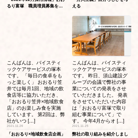
るり富塚 職員増員募集を開
える
始します。
こんばんは、バイスティ
こんばんは、バイスティ
ックケアサービスの塚本
ックケアサービスの塚本
です。 「毎日の食卓をも
です。 昨日、須山建設グ
っと楽しく」 おおるり笠
ループの会議で弊社の事
井では毎月1回、地域の飲
業についての発表をさせ
食店等に協力いただき、
ていただきました。 発表
「おおるり笠井×地域飲食
をさせていただいた内容
店」のお楽しみ食を実施
は「おおるり富塚で取り
しています。 第2回は、弊
組む事業について」で
社がいつ […]
す。 今年4月からオ […]
2021.11.26
2021.11.25
「おおるり×地域飲食店企画」
弊社の取り組みを紹介しまし