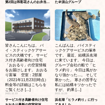
第2回は和彩花さんのお弁当＠
た＠須山グループ
おおるり笠井
皆さんこんにちは。 バ
こんばんは、バイスティ
イ・スティックケアサー
ックケアサービスの塚本
ビスの大橋です。 サービ
です。 最近、結構浜名湖
ス付き高齢者向け住宅
に来ています。 今日は、
「おおるり」の空室情報
グループ会社の船で「ヒ
をお届けします。 おおる
ラメ釣り」 今日は風がか
り富塚 空室：2部屋
なり強かった…。 そして
（2021年11月23日時点）
寒かった。 寒さの苦手な
料金等の詳細はこちらを
私には結構キツかったで
ご覧くださ […]
すが、 釣果 […]
2021.11.23
2021.11.23
サービス付き高齢者向け住宅
浜名湖「ヒラメ釣り」に行っ
おおるり最新の空室状況
てきました。