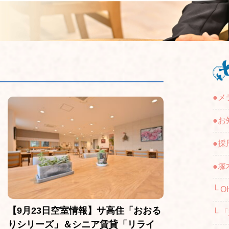
●メ
●お
●採
●塚
└ O
【9月23日空室情報】サ高住「おおる
└ 
りシリーズ」＆シニア賃貸「リライ