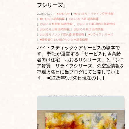
フシリーズ」
2025.09.30
|
●お知らせ
|
■おおるり・リライフ空室情報
|
■おおるり新着情報
|
おおるり上島 新着情報
|
おおるり西美薗 新着情報
|
おおるり天竜川駅前 新着情報
|
おおるり三島 新着情報
|
おおるり新貝 新着情報
|
おおるりメゾンド安久路 新着情報
|
■リライフシリーズ
|
■高齢者住まい紹介センター新着情報
バイ・スティックケアサービスの塚本で
す。 弊社が運営する「サービス付き高齢
者向け住宅 おおるりシリーズ」と「シニ
ア賃貸 リライフシリーズ」の空室情報を
毎週火曜日に当ブログにて公開していま
す。 ■2025年9月30日現在の […]