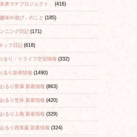
「未来マチプロジェクト」
(416)
「趣味や遊び」のこと
(185)
ランニング日記
(171)
タッフ日記
(618)
おるり・リライフ空室情報
(332)
おるり新着情報
(1490)
おおるり富塚 新着情報
(863)
おおるり笠井 新着情報
(420)
おおるり上島 新着情報
(329)
おおるり西美薗 新着情報
(324)