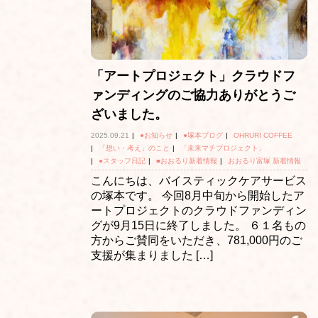
「アートプロジェクト」クラウドフ
ァンディングのご協力ありがとうご
ざいました。
2025.09.21
|
●お知らせ
|
●塚本ブログ
|
OHRURI COFFEE
|
「想い・考え」のこと
|
「未来マチプロジェクト」
|
●スタッフ日記
|
■おおるり新着情報
|
おおるり富塚 新着情報
こんにちは、バイスティックケアサービス
の塚本です。 今回8月中旬から開始したア
ートプロジェクトのクラウドファンディン
グが9月15日に終了しました。 ６１名もの
方からご賛同をいただき、781,000円のご
支援が集まりました […]