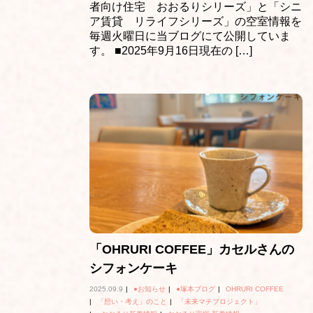
者向け住宅 おおるりシリーズ」と「シニ
ア賃貸 リライフシリーズ」の空室情報を
毎週火曜日に当ブログにて公開していま
す。 ■2025年9月16日現在の […]
「OHRURI COFFEE」カセルさんの
シフォンケーキ
2025.09.9
|
●お知らせ
|
●塚本ブログ
|
OHRURI COFFEE
|
「想い・考え」のこと
|
「未来マチプロジェクト」