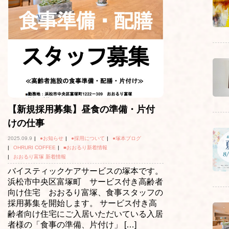
【新規採用募集】昼食の準備・片付
けの仕事
2025.09.9
|
●お知らせ
|
●採用について
|
●塚本ブログ
|
OHRURI COFFEE
|
■おおるり新着情報
|
おおるり富塚 新着情報
バイスティックケアサービスの塚本です。
浜松市中央区富塚町 サービス付き高齢者
向け住宅 おおるり富塚、食事スタッフの
採用募集を開始します。 サービス付き高
齢者向け住宅にご入居いただいている入居
者様の「食事の準備、片付け」 […]