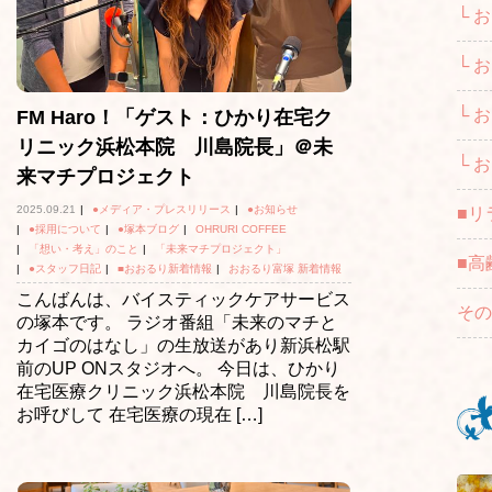
└ 
└ 
└ 
FM Haro！「ゲスト：ひかり在宅ク
リニック浜松本院 川島院長」＠未
└ 
来マチプロジェクト
2025.09.21
|
●メディア・プレスリリース
|
●お知らせ
■リ
|
●採用について
|
●塚本ブログ
|
OHRURI COFFEE
|
「想い・考え」のこと
|
「未来マチプロジェクト」
■高
|
●スタッフ日記
|
■おおるり新着情報
|
おおるり富塚 新着情報
こんばんは、バイスティックケアサービス
その
の塚本です。 ラジオ番組「未来のマチと
カイゴのはなし」の生放送があり新浜松駅
前のUP ONスタジオへ。 今日は、ひかり
在宅医療クリニック浜松本院 川島院長を
お呼びして 在宅医療の現在 […]