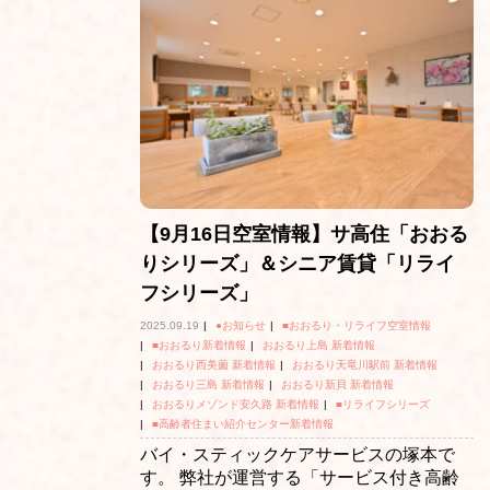
【9月16日空室情報】サ高住「おおる
りシリーズ」＆シニア賃貸「リライ
フシリーズ」
2025.09.19
|
●お知らせ
|
■おおるり・リライフ空室情報
|
■おおるり新着情報
|
おおるり上島 新着情報
|
おおるり西美薗 新着情報
|
おおるり天竜川駅前 新着情報
|
おおるり三島 新着情報
|
おおるり新貝 新着情報
|
おおるりメゾンド安久路 新着情報
|
■リライフシリーズ
|
■高齢者住まい紹介センター新着情報
バイ・スティックケアサービスの塚本で
す。 弊社が運営する「サービス付き高齢