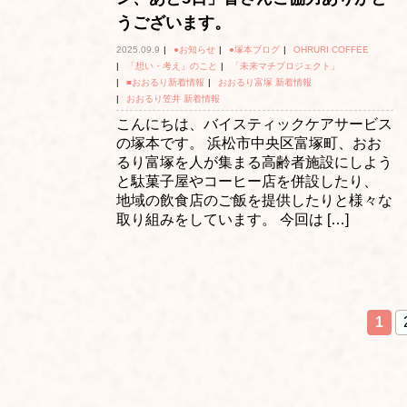
うございます。
2025.09.9
|
●お知らせ
|
●塚本ブログ
|
OHRURI COFFEE
|
「想い・考え」のこと
|
「未来マチプロジェクト」
|
■おおるり新着情報
|
おおるり富塚 新着情報
|
おおるり笠井 新着情報
こんにちは、バイスティックケアサービス
の塚本です。 浜松市中央区富塚町、おお
るり富塚を人が集まる高齢者施設にしよう
と駄菓子屋やコーヒー店を併設したり、
地域の飲食店のご飯を提供したりと様々な
取り組みをしています。 今回は […]
1