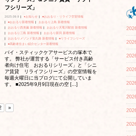
フシリーズ」
2025.09.9
|
●お知らせ
|
■おおるり・リライフ空室情報
|
■おおるり新着情報
|
おおるり上島 新着情報
|
おおるり西美薗 新着情報
|
おおるり天竜川駅前 新着情報
20
|
おおるり三島 新着情報
|
おおるり新貝 新着情報
|
おおるりメゾンド安久路 新着情報
|
■リライフシリーズ
20
|
■高齢者住まい紹介センター新着情報
バイ・スティックケアサービスの塚本で
20
す。 弊社が運営する「サービス付き高齢
者向け住宅 おおるりシリーズ」と「シニ
20
ア賃貸 リライフシリーズ」の空室情報を
毎週火曜日に当ブログにて公開していま
20
す。 ■2025年9月9日現在の空 […]
20
2
»
20
20