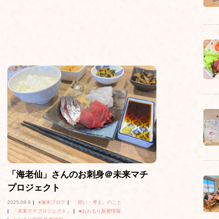
「海老仙」さんのお刺身＠未来マチ
プロジェクト
2025.09.9
|
●塚本ブログ
|
「想い・考え」のこと
|
「未来マチプロジェクト」
|
■おおるり新着情報