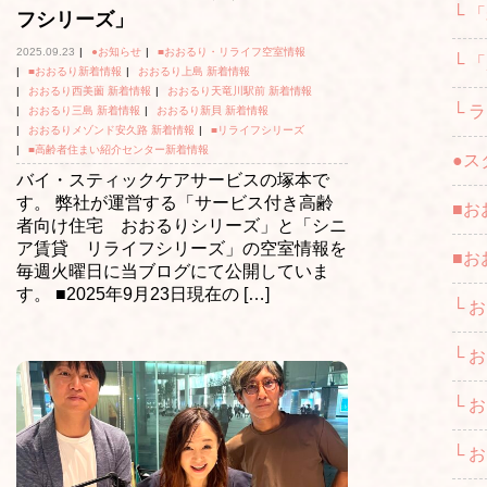
└ 
フシリーズ」
2025.09.23
|
●お知らせ
|
■おおるり・リライフ空室情報
└ 
|
■おおるり新着情報
|
おおるり上島 新着情報
|
おおるり西美薗 新着情報
|
おおるり天竜川駅前 新着情報
└ 
|
おおるり三島 新着情報
|
おおるり新貝 新着情報
|
おおるりメゾンド安久路 新着情報
|
■リライフシリーズ
|
■高齢者住まい紹介センター新着情報
●ス
バイ・スティックケアサービスの塚本で
す。 弊社が運営する「サービス付き高齢
■お
者向け住宅 おおるりシリーズ」と「シニ
ア賃貸 リライフシリーズ」の空室情報を
■お
毎週火曜日に当ブログにて公開していま
す。 ■2025年9月23日現在の […]
└ 
└ 
└ 
└ 