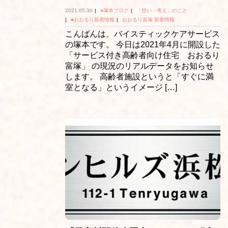
2021.05.30
|
●塚本ブログ
|
「想い・考え」のこと
|
■おおるり新着情報
|
おおるり富塚 新着情報
こんばんは、バイスティックケアサービス
の塚本です。 今日は2021年4月に開設した
「サービス付き高齢者向け住宅 おおるり
富塚」 の現況のリアルデータをお知らせ
します。 高齢者施設というと「すぐに満
室となる」というイメージ […]