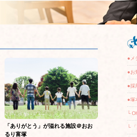
●メ
●お
●採
●塚
└ O
「ありがとう」が溢れる施設＠おお
└ 
るり富塚