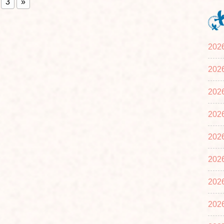
3
»
20
20
20
20
20
20
20
20