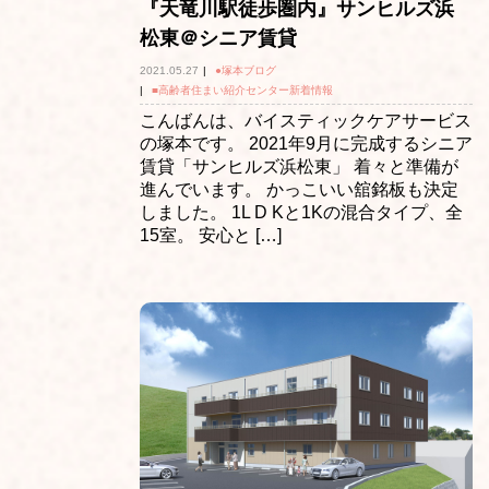
『天竜川駅徒歩圏内』サンヒルズ浜
松東＠シニア賃貸
2021.05.27
|
●塚本ブログ
|
■高齢者住まい紹介センター新着情報
こんばんは、バイスティックケアサービス
の塚本です。 2021年9月に完成するシニア
賃貸「サンヒルズ浜松東」 着々と準備が
進んでいます。 かっこいい舘銘板も決定
しました。 1L D Kと1Kの混合タイプ、全
15室。 安心と […]