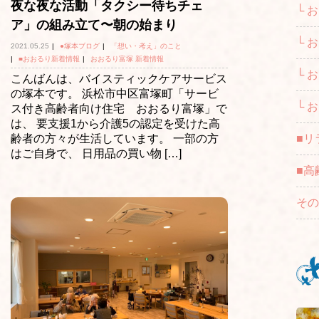
夜な夜な活動「タクシー待ちチェ
└ 
ア」の組み立て〜朝の始まり
└ 
2021.05.25
|
●塚本ブログ
|
「想い・考え」のこと
|
■おおるり新着情報
|
おおるり富塚 新着情報
└ 
こんばんは、バイスティックケアサービス
の塚本です。 浜松市中区富塚町「サービ
└ 
ス付き高齢者向け住宅 おおるり富塚」で
は、 要支援1から介護5の認定を受けた高
齢者の方々が生活しています。 一部の方
■リ
はご自身で、 日用品の買い物 […]
■高
その