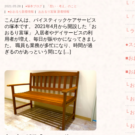
└ 
2021.05.28
|
●塚本ブログ
|
「想い・考え」のこと
|
■おおるり新着情報
|
おおるり富塚 新着情報
└ 
こんばんは、バイスティックケアサービス
の塚本です。 2021年4月から開設した「お
└ 
おるり富塚」 入居者やデイサービスの利
用者が増え、毎日が賑やかになってきまし
●ス
た。 職員も業務が多忙になり、時間が過
ぎるのがあっという間にな […]
■お
■お
└ 
└ 
└ 
└ 