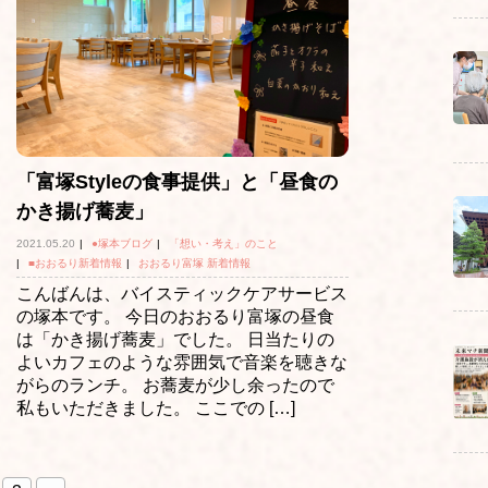
「富塚Styleの食事提供」と「昼食の
かき揚げ蕎麦」
2021.05.20
|
●塚本ブログ
|
「想い・考え」のこと
|
■おおるり新着情報
|
おおるり富塚 新着情報
こんばんは、バイスティックケアサービス
の塚本です。 今日のおおるり富塚の昼食
は「かき揚げ蕎麦」でした。 日当たりの
よいカフェのような雰囲気で音楽を聴きな
がらのランチ。 お蕎麦が少し余ったので
私もいただきました。 ここでの […]