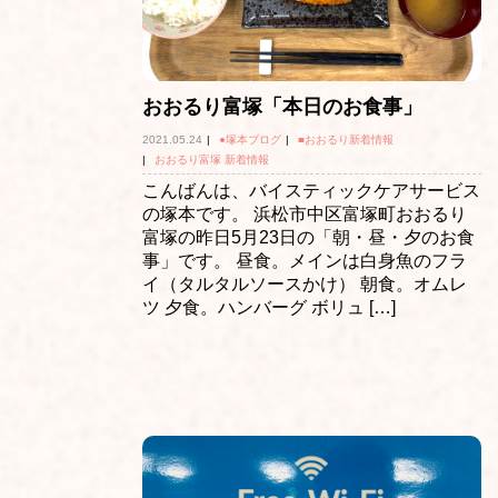
おおるり富塚「本日のお食事」
2021.05.24
|
●塚本ブログ
|
■おおるり新着情報
|
おおるり富塚 新着情報
こんばんは、バイスティックケアサービス
の塚本です。 浜松市中区富塚町おおるり
富塚の昨日5月23日の「朝・昼・夕のお食
事」です。 昼食。メインは白身魚のフラ
イ（タルタルソースかけ） 朝食。オムレ
ツ 夕食。ハンバーグ ボリュ […]