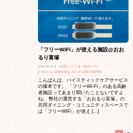
「フリーWiFi」が使える施設@おお
るり富塚
2021.05.21
|
●採用について
|
●塚本ブログ
|
■おおるり新着情報
|
おおるり富塚 新着情報
こんばんは、バイスティックケアサービス
の塚本です。 「フリーWi-Fi」のある高齢
者施設ってあまり聞いたことないですよ
ね。 弊社の運営する「おおるり富塚」の
共同ダイニング・コミュニティスペースで
は「フリーWiFi」が使え […]