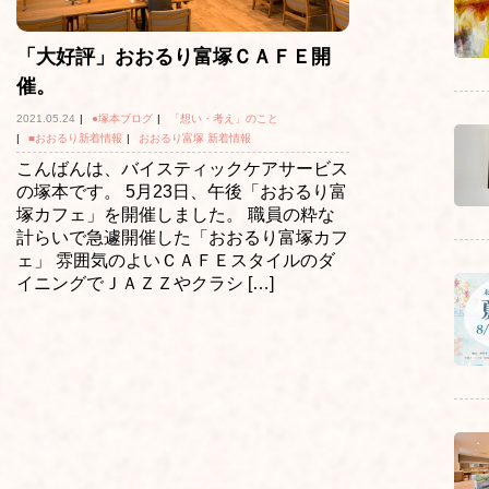
「大好評」おおるり富塚ＣＡＦＥ開
催。
2021.05.24
|
●塚本ブログ
|
「想い・考え」のこと
|
■おおるり新着情報
|
おおるり富塚 新着情報
こんばんは、バイスティックケアサービス
の塚本です。 5月23日、午後「おおるり富
塚カフェ」を開催しました。 職員の粋な
計らいで急遽開催した「おおるり富塚カフ
ェ」 雰囲気のよいＣＡＦＥスタイルのダ
イニングでＪＡＺＺやクラシ […]