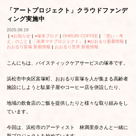
「アートプロジェクト」クラウドファンデ
ィング実施中
2025.08.19
|
●お知らせ
|
●塚本ブログ
|
OHRURI COFFEE
|
「想い・考
え」のこと
|
「未来マチプロジェクト」
|
■おおるり新着情報
|
おおるり富塚 新着情報
|
おおるり笠井 新着情報
こんにちは、バイスティックケアサービスの塚本です。
浜松市中央区富塚町、おおるり富塚を人が集まる高齢者
施設にしようと駄菓子屋やコーヒー店を併設したり、
地域の飲食店のご飯を提供したりと様々な取り組みをし
ています。
今回は、浜松市のアーティスト 林満里奈さんと一緒に
新プロジェクトを始めています。