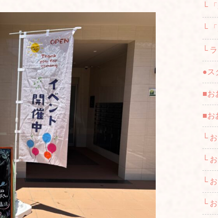
└ 
└ 
└ 
●ス
■お
■お
└ 
└ 
└ 
└ 