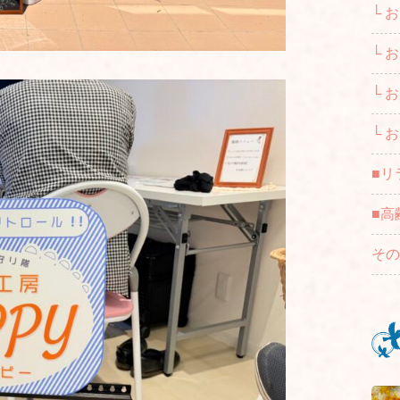
└ 
└ 
└ 
└ 
■リ
■高
その