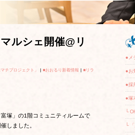
のマルシェ開催@リ
●メ
来マチプロジェクト」
|
■おおるり新着情報
|
■リラ
●お
●採
●塚
└ O
富塚」の1階コミュニティルームで
開催しました。
└ 