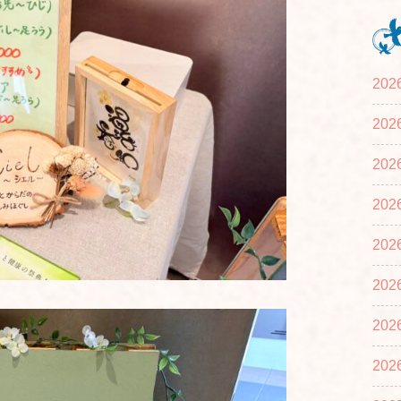
20
20
20
20
20
20
20
20