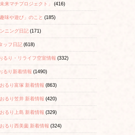
「未来マチプロジェクト」
(416)
「趣味や遊び」のこと
(185)
ランニング日記
(171)
タッフ日記
(618)
おるり・リライフ空室情報
(332)
おるり新着情報
(1490)
おおるり富塚 新着情報
(863)
おおるり笠井 新着情報
(420)
おおるり上島 新着情報
(329)
おおるり西美薗 新着情報
(324)